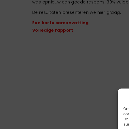
was opnieuw een goede respons: 30% vulde 
De resultaten presenteren we hier graag.
Een korte samenvatting
Volledige rapport
Om
co
Do
su