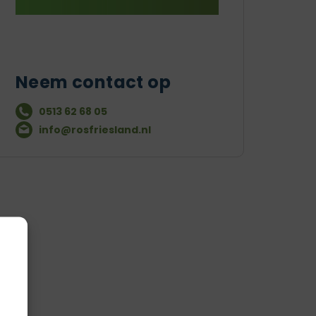
Neem contact op
0513 62 68 05
info@rosfriesland.nl
g