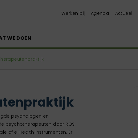
Werken bij
Agenda
Actueel
AT WE DOEN
therapeutenpraktijk
tenpraktijk
tigde psychologen en
gde psychotherapeuten door ROS
le of e-Health instrumenten. Er