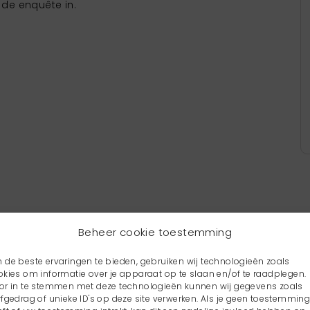
de enquête in.
Beheer cookie toestemming
 de beste ervaringen te bieden, gebruiken wij technologieën zoals
okies om informatie over je apparaat op te slaan en/of te raadplegen.
or in te stemmen met deze technologieën kunnen wij gegevens zoals
rfgedrag of unieke ID's op deze site verwerken. Als je geen toestemmin