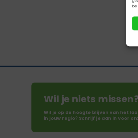
ge
be
Wil je niets missen
Wil je op de hoogte blijven van het la
in jouw regio? Schrijf je dan in voor o