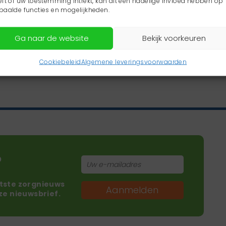
eft of uw toestemming intrekt, kan dit een nadelige invloed hebben op
paalde functies en mogelijkheden.
Ga naar de website
Bekijk voorkeuren
Cookiebeleid
Algemene leveringsvoorwaarden
?
atste zorgnieuws
Aanmelden
nze nieuwsbrief.