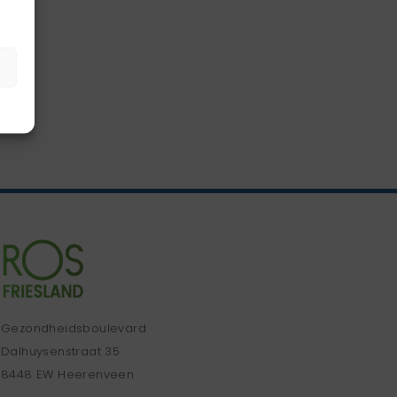
Gezondheidsboulevard
Dalhuysenstraat 35
8448 EW Heerenveen