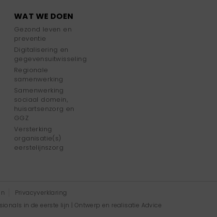
WAT WE DOEN
Gezond leven en
preventie
Digitalisering en
gegevensuitwisseling
Regionale
samenwerking
Samenwerking
sociaal domein,
huisartsenzorg en
GGZ
Versterking
organisatie(s)
eerstelijnszorg
en
Privacyverklaring
onals in de eerste lijn | Ontwerp en realisatie
Advice