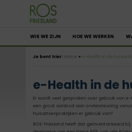
WIE WE ZIJN
HOE WE WERKEN
W
Je bent hier:
Home
»
e-Health in de huisarts
e-Health in de h
Er wordt veel gesproken over gebruik van e-H
een groot aanbod aan ondersteuning vanuit 
huisartsenpraktijken er gebruik van?
ROS-Friesland heeft dat geïnventariseerd bij
deelname van een kleine 50% van alle POH’s-