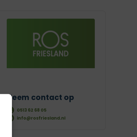
Neem contact op
0513 62 68 05
info@rosfriesland.nl
g