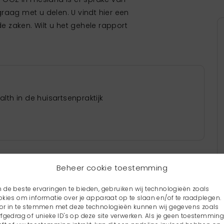
graag met u delen. U vindt
hier
een
 zaken. Wilt u het gehele rapport
th in de huisartsenpraktijk
Beheer cookie toestemming
 de beste ervaringen te bieden, gebruiken wij technologieën zoals
okies om informatie over je apparaat op te slaan en/of te raadplegen.
or in te stemmen met deze technologieën kunnen wij gegevens zoals
rfgedrag of unieke ID's op deze site verwerken. Als je geen toestemmin