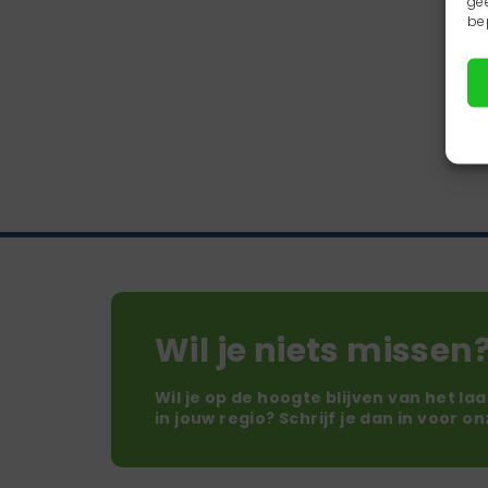
ge
be
Wil je niets missen
Wil je op de hoogte blijven van het la
in jouw regio? Schrijf je dan in voor o