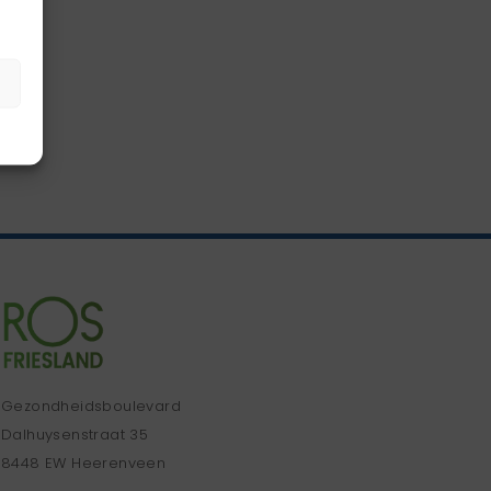
Gezondheidsboulevard
Dalhuysenstraat 35
8448 EW Heerenveen