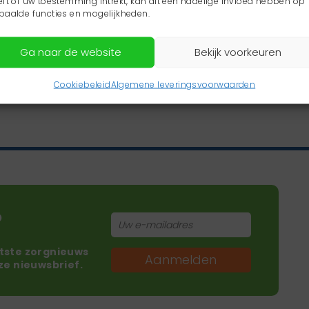
eft of uw toestemming intrekt, kan dit een nadelige invloed hebben op
paalde functies en mogelijkheden.
Ga naar de website
Bekijk voorkeuren
Cookiebeleid
Algemene leveringsvoorwaarden
?
atste zorgnieuws
Aanmelden
nze nieuwsbrief.