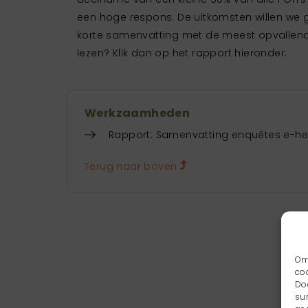
een hoge respons. De uitkomsten willen we 
korte samenvatting met de meest opvallende
lezen? Klik dan op het rapport hieronder.
Werkzaamheden
Rapport: Samenvatting enquêtes e-heal
Terug naar boven
Om
co
Do
su