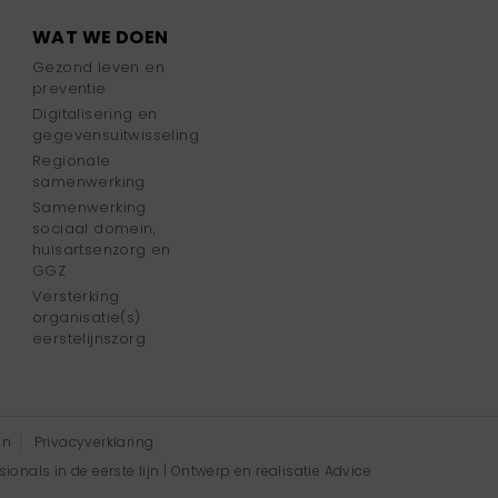
WAT WE DOEN
Gezond leven en
preventie
Digitalisering en
gegevensuitwisseling
Regionale
samenwerking
Samenwerking
sociaal domein,
huisartsenzorg en
GGZ
Versterking
organisatie(s)
eerstelijnszorg
en
Privacyverklaring
onals in de eerste lijn | Ontwerp en realisatie
Advice