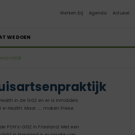
Werken bij
Agenda
Actueel
AT WE DOEN
enpraktijk
uisartsenpraktijk
ealth in de GGZ en er is inmiddels
e-Health. Maar ….. maken Friese
 de POH’s-GGZ in Friesland. Met een
GGZ in Friesland is er sprake van