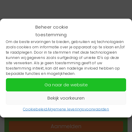
Beheer cookie
toestemming
Om de beste ervaringen te bieden, gebruiken wij technologieën
zoals cookies om informatie over je apparaat op te slaan en/of
te raadplegen. Door in te stemmen met deze technologieën
kunnen wij gegevens zoals surfgedrag of unieke ID's op deze
site verwerken. Als je geen toestemming geeft of uw
toestemming intrekt, kan dit een nadelige invloed hebben op
Wil je niets missen?
bepaalde functies en mogelijkheden.
Ga naar de website
Wil je op de hoogte blijven van het laatste
zorgnieuws in jouw regio? Schrijf je dan in voor
Bekijk voorkeuren
onze nieuwsbrief.
Cookiebeleid
Algemene leveringsvoorwaarden
Aanmelden