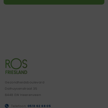
Gezondheidsboulevard
Dalhuysenstraat 35
8448 EW Heerenveen
Telefoon:
0513 62 68 05