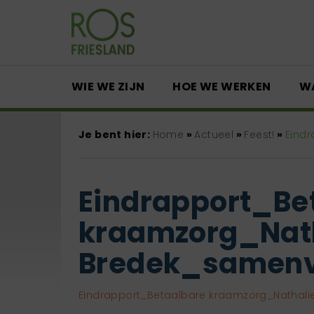
WIE WE ZIJN
HOE WE WERKEN
W
Je bent hier:
Home
»
Actueel
»
Feest!
»
Eind
Eindrapport_Be
kraamzorg_Nat
Bredek_samenv
Eindrapport_Betaalbare kraamzorg_Nathali