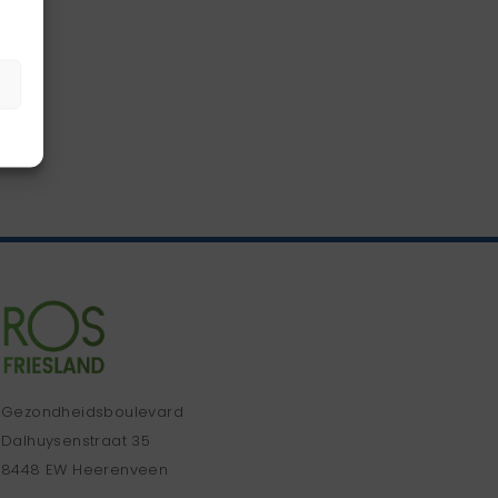
Gezondheidsboulevard
Dalhuysenstraat 35
8448 EW Heerenveen