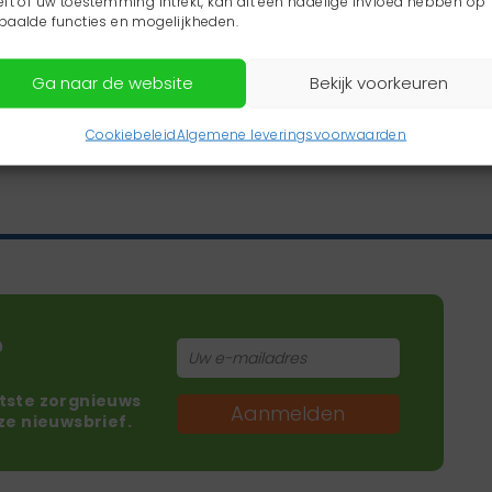
eft of uw toestemming intrekt, kan dit een nadelige invloed hebben op
paalde functies en mogelijkheden.
Ga naar de website
Bekijk voorkeuren
Cookiebeleid
Algemene leveringsvoorwaarden
?
atste zorgnieuws
Aanmelden
nze nieuwsbrief.