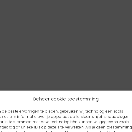
Beheer cookie toestemming
 de beste ervaringen te bieden, gebruiken wij technologieën zoals
okies om informatie over je apparaat op te slaan en/of te raadplegen.
or in te stemmen met deze technologieën kunnen wij gegevens zoals
rfgedrag of unieke ID's op deze site verwerken. Als je geen toestemmin