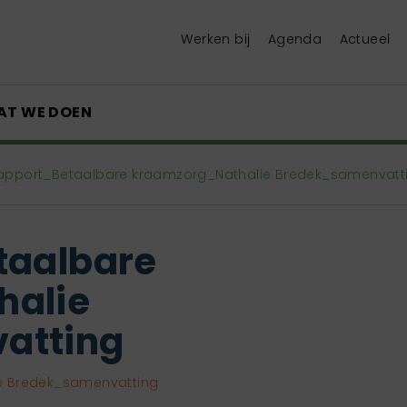
Werken bij
Agenda
Actueel
AT WE DOEN
rapport_Betaalbare kraamzorg_Nathalie Bredek_samenvatt
taalbare
halie
atting
e Bredek_samenvatting