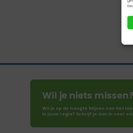
ge
be
Wil je niets missen
Wil je op de hoogte blijven van het la
in jouw regio? Schrijf je dan in voor o