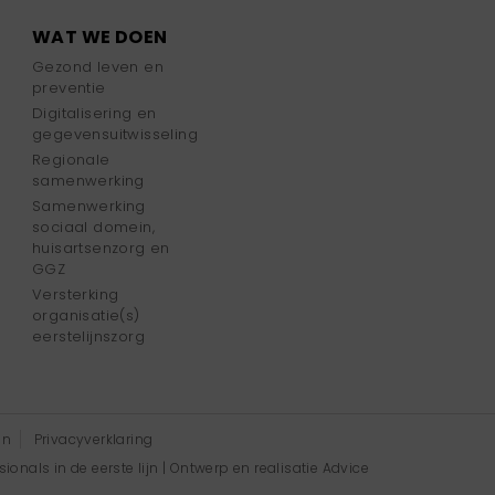
WAT WE DOEN
Gezond leven en
preventie
Digitalisering en
gegevensuitwisseling
Regionale
samenwerking
Samenwerking
sociaal domein,
huisartsenzorg en
GGZ
Versterking
organisatie(s)
eerstelijnszorg
en
Privacyverklaring
onals in de eerste lijn | Ontwerp en realisatie
Advice