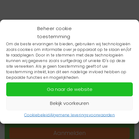
Beheer cookie
toestemming
Om de beste ervaringen te bieden, gebruiken wij technologieën
zoals cookies om informatie over je apparaat op te slaan en/of
te raadplegen. Door in te stemmen met deze technologieën
kunnen wij gegevens zoals surfgedrag of unieke ID's op deze
site verwerken. Als je geen toestemming geeft of uw
toestemming intrekt, kan dit een nadelige invloed hebben op
Wil je niets missen?
bepaalde functies en mogelijkheden.
Ga naar de website
Wil je op de hoogte blijven van het laatste
zorgnieuws in jouw regio? Schrijf je dan in voor
Bekijk voorkeuren
onze nieuwsbrief.
Cookiebeleid
Algemene leveringsvoorwaarden
Aanmelden