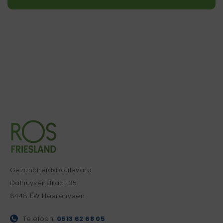
Gezondheidsboulevard
Dalhuysenstraat 35
8448 EW Heerenveen
Telefoon:
0513 62 68 05