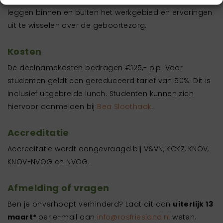
leggen binnen en buiten het werkgebied en ervaringen
uit te wisselen over de geboortezorg.
Kosten
De deelnamekosten bedragen €
125
,-
p.p. Voor
studenten geldt een gereduceerd tarief van 50%. Dit is
inclusief uitgebreide lunch.
Studenten kunnen zich
hiervoor aanmelden bij
Bea Sloothaak
.
Accreditatie
Accreditatie
wordt aangevraagd bij
V&VN, KCKZ, KNOV,
KNOV-NVOG en NVOG.
Afmelding of vragen
Ben je onverhoopt verhinderd? Laat dit dan
uiterlijk
13
maart
*
per e-mail aan
info@rosfriesland.nl
weten,