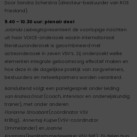
Door Sandra Scherstra (directeur-bestuurder van ROS
Friesland).
9.40 – 10.30 uur: plenair deel
Jolanda Liebregts
presenteert de voorlopige inzichten
uit haar VOICE-onderzoek waarin internationaal
literatuuronderzoek is gecombineerd met
actieonderzoek in zeven VSV’s. Zij onderzoekt welke
elementen integrale geboortezorg effectief maken en
hoe deze in de dagelijkse praktijk van zorgverleners,
bestuurders en netwerkpartners worden verankerd.
Aansluitend volgt een panelgesprek onder leiding
van Andrea Drost
(
coach, intervisor en onderwijskundig
trainer), met onder anderen
Florianne Stroobant
(coördinator VSV
Kr8tig),
Annemaj Kuiper
(VSV-coördinator
Ommelander) en
Joanne
Koomans
(kwaliteitsmedewerker VSV SHE). Zij delen hun