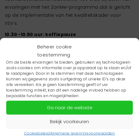
ervaringen met het ZonMw-programma dat is gericht
op de implementatie van het kwaliteitskader voor
VSV’s.
10.30 -10.50 uur: koffiepauze
10:55 -11:55: workshopronde 1
Beheer cookie
In deze ronde kun je kiezen uit vijf workshops, die
toestemming
onderaan de pagina worden toegelicht.
Om de beste ervaringen te bieden, gebruiken wij technologieën
zoals cookies om informatie over je apparaat op te slaan en/of
11:55 – 12:55: netwerklunch
te raadplegen. Door in te stemmen met deze technologieën
kunnen wij gegevens zoals surfgedrag of unieke ID's op deze
13:00 -14:00 uur: workshopronde 2
site verwerken. Als je geen toestemming geeft of uw
toestemming intrekt, kan dit een nadelige invloed hebben op
In deze ronde kun je kiezen uit vijf workshops, die
bepaalde functies en mogelijkheden.
onderaan de pagina worden toegelicht.
Ga naar de website
14:00 -14:15: plenaire afronding
Bekijk voorkeuren
14:15 -15:00 uur: gelegenheid tot napraten
Onder het genot van een kop koffie of thee is er
Cookiebeleid
Algemene leveringsvoorwaarden
gelegenheid om na te praten, nieuwe contacten te