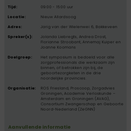
Tijd:
09:00 - 15:00 uur
Locatie:
Nieuw Allardsoog
Adres:
Jarig van der Wielenwei 6, Bakkeveen
Spreker(s):
Jolanda Liebregts, Andrea Drost,
Florianne Stroobant, Annemaj Kuiper en
Joanne Koomans
Doelgroep:
Het symposium is bedoeld voor alle
zorgprofessionals die werkzaam zijn
binnen, of betrokken zijn bij, de
geboortezorgketen in de drie
noordelijke provincies.
Organisatie:
ROS Friesland, Proscoop, Zorgadvies
Groningen, Academie Verloskunde –
Amsterdam en Groningen (AVAG),
Consortium Zwangerschap en Geboorte
Noord-Nederland (ZeGNN)
Aanvullende informatie