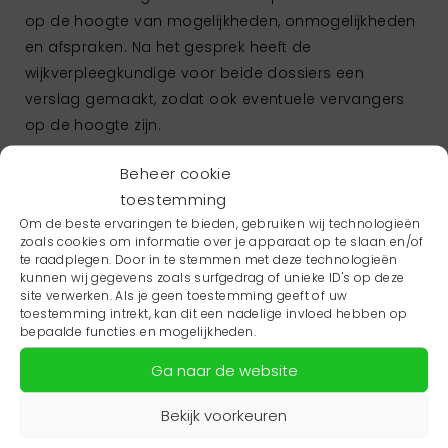
op de hoogte van mogelijkheden, onmogelijkheden
en afspraken. Na het gesprek heeft de
wijkverpleegkundige voor beide dossiers een
verslag gemaakt, zodat ook eventuele vervangers
op de hoogte zijn.
Meerwaarde ACP gesprek
Beheer cookie
Huisarts:
“Als ik een paar weken later bij het echtpaar
toestemming
kom, geeft meneer aan dat het best aardig gaat. Hij
Om de beste ervaringen te bieden, gebruiken wij technologieën
lijkt zijn ziekte en de daarmee gepaard gaande
zoals cookies om informatie over je apparaat op te slaan en/of
te raadplegen. Door in te stemmen met deze technologieën
klachten beter te accepteren.”
kunnen wij gegevens zoals surfgedrag of unieke ID's op deze
site verwerken. Als je geen toestemming geeft of uw
“Het gesprek heeft zeker meerwaarde en maakt dat
toestemming intrekt, kan dit een nadelige invloed hebben op
iedereen minder snel voor verassingen of
bepaalde functies en mogelijkheden.
ingewikkelde kwesties komt te staan, het is de extra
Ga naar de website
tijdinvestering zeker waard.”
Bekijk voorkeuren
Rol ROS Friesland
ROS Friesland heeft een stappenplan en animatie