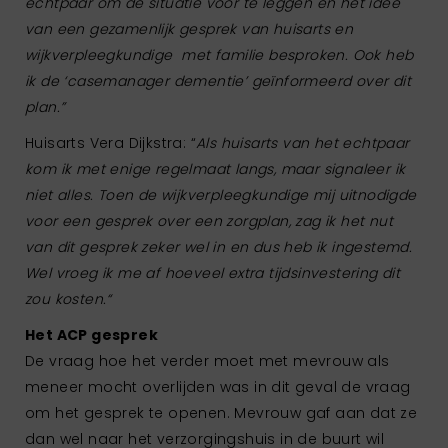
echtpaar om de situatie voor te leggen en het idee
van een gezamenlijk gesprek van huisarts en
wijkverpleegkundige met familie besproken. Ook heb
ik de ‘casemanager dementie’ geïnformeerd over dit
plan.”
Huisarts Vera Dijkstra: “
Als huisarts van het echtpaar
kom ik met enige regelmaat langs, maar signaleer ik
niet alles. Toen de wijkverpleegkundige mij uitnodigde
voor een gesprek over een zorgplan, zag ik het nut
van dit gesprek zeker wel in en dus heb ik ingestemd.
Wel vroeg ik me af hoeveel extra tijdsinvestering dit
zou kosten.“
Het ACP gesprek
De vraag hoe het verder moet met mevrouw als
meneer mocht overlijden was in dit geval de vraag
om het gesprek te openen. Mevrouw gaf aan dat ze
dan wel naar het verzorgingshuis in de buurt wil