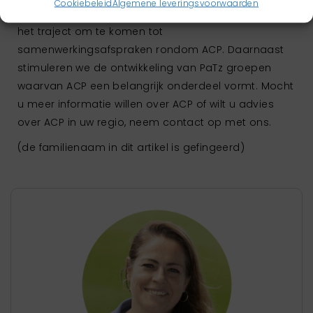
Cookiebeleid
Algemene leveringsvoorwaarden
voor ACP ontwikkeld. In de regio begeleiden we nu
het traject om te komen tot
samenwerkingsafspraken rondom ACP. Daarnaast
stimuleren we de ontwikkeling van PaTz groepen
waarvan ACP een belangrijk onderdeel vormt. Mocht
u meer informatie willen over ACP of wilt u advies
over ACP in uw regio, neem contact op met ons.
(de familienaam in dit artikel is gefingeerd)