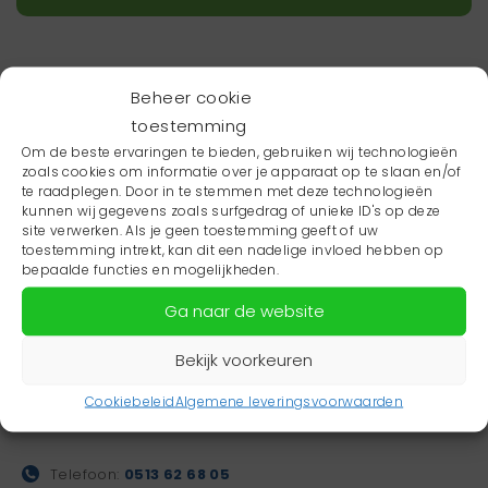
Beheer cookie
toestemming
Om de beste ervaringen te bieden, gebruiken wij technologieën
zoals cookies om informatie over je apparaat op te slaan en/of
te raadplegen. Door in te stemmen met deze technologieën
kunnen wij gegevens zoals surfgedrag of unieke ID's op deze
site verwerken. Als je geen toestemming geeft of uw
toestemming intrekt, kan dit een nadelige invloed hebben op
bepaalde functies en mogelijkheden.
Ga naar de website
Bekijk voorkeuren
Gezondheidsboulevard
Dalhuysenstraat 35
Cookiebeleid
Algemene leveringsvoorwaarden
8448 EW Heerenveen
Telefoon:
0513 62 68 05