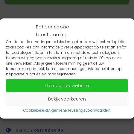
Beheer cookie
toestemming
Om de beste ervaringen te bieden, gebruiken wij technologieën
zoals cookies om informatie over je apparaat op te slaan en/of
te raadplegen. Door in te stemmen met deze technologieën
kunnen wij gegevens zoals surfgedrag of unieke ID's op deze
site verwerken. Als je geen toestemming geeft of uw
toestemming intrekt, kan dit een nadelige invloed hebben op
bepaalde functies en mogelijkheden.
Ga naar de website
Bekijk voorkeuren
Gezondheidsboulevard
Dalhuysenstraat 35
Cookiebeleid
Algemene leveringsvoorwaarden
8448 EW Heerenveen
Telefoon:
0513 62 68 05