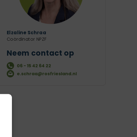
Elzaline Schraa
Coördinator NPZF
Neem contact op
06 - 15 42 64 22
e.schraa@rosfriesland.nl
g