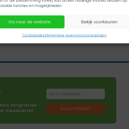
eft of uw toestemming intrekt, kan dit een nadelige invloed hebben op
paalde functies en mogelijkheden.
Ga naar de website
Bekijk voorkeuren
Cookiebeleid
Algemene leveringsvoorwaarden
?
atste zorgnieuws
Aanmelden
nze nieuwsbrief.