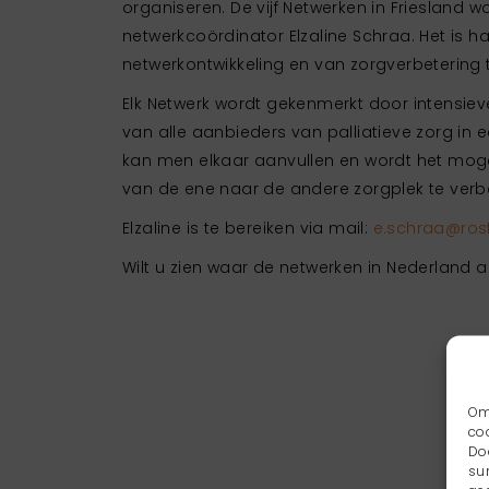
organiseren. De vijf Netwerken in Friesland 
netwerkcoördinator Elzaline Schraa. Het is
netwerkontwikkeling en van zorgverbetering
Elk Netwerk wordt gekenmerkt door intensi
van alle aanbieders van palliatieve zorg in
kan men elkaar aanvullen en wordt het moge
van de ene naar de andere zorgplek te verb
Elzaline is te bereiken via mail:
e.schraa@rosf
Wilt u zien waar de netwerken in Nederland acti
Om
co
Do
su