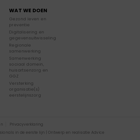
WAT WE DOEN
Gezond leven en
preventie
Digitalisering en
gegevensuitwisseling
Regionale
samenwerking
Samenwerking
sociaal domein,
huisartsenzorg en
GGZ
Versterking
organisatie(s)
eerstelijnszorg
en
Privacyverklaring
onals in de eerste lijn | Ontwerp en realisatie
Advice