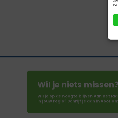
ge
be
Wil je niets missen
Wil je op de hoogte blijven van het la
in jouw regio? Schrijf je dan in voor o