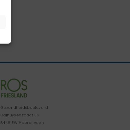
Gezondheidsboulevard
Dalhuysenstraat 35
8448 EW Heerenveen