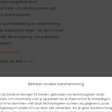
worden begeleid door
 haar taak om de processen van
 te ondersteunen.
eve samenwerking en afstemming
 een bepaalde regio. Op die manier
lijk de overgang van patiënten
eteren.
riesland.nl
.
ef zijn, klikt u
hier
.
Beheer cookie toestemming
 de beste ervaringen te bieden, gebruiken wij technologieën zoals
okies om informatie over je apparaat op te slaan en/of te raadplegen.
or in te stemmen met deze technologieën kunnen wij gegevens zoals
rfgedrag of unieke ID's op deze site verwerken. Als je geen toestemmin