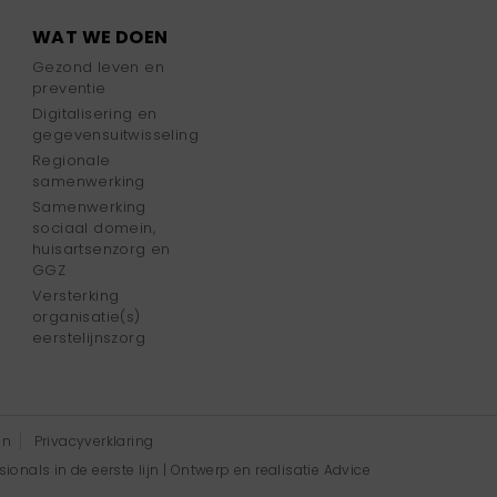
WAT WE DOEN
Gezond leven en
preventie
Digitalisering en
gegevensuitwisseling
Regionale
samenwerking
Samenwerking
sociaal domein,
huisartsenzorg en
GGZ
Versterking
organisatie(s)
eerstelijnszorg
en
Privacyverklaring
onals in de eerste lijn | Ontwerp en realisatie
Advice