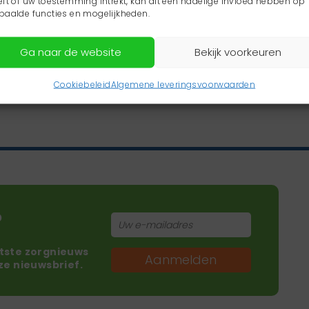
eft of uw toestemming intrekt, kan dit een nadelige invloed hebben op
paalde functies en mogelijkheden.
Ga naar de website
Bekijk voorkeuren
Cookiebeleid
Algemene leveringsvoorwaarden
?
atste zorgnieuws
Aanmelden
nze nieuwsbrief.