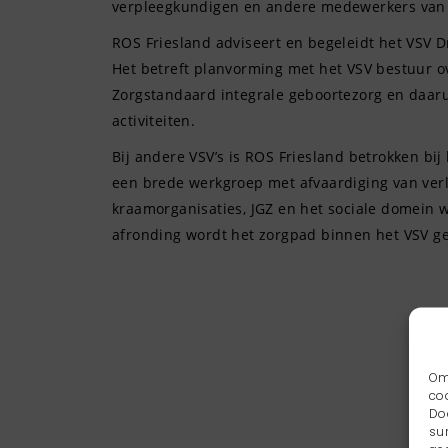
verpleegkundigen en andere medewerkers van 
ROS Friesland adviseert en begeleidt het VSV 
Het betreft planvorming met het VSV bestuur o
Zorgstandaard integrale geboortezorg en daaru
activiteiten.
Bij andere VSV’s is ROS Friesland betrokken b
een brede werkgroep met afvaardiging van ver
kraamorganisaties, JGZ en het sociale domein 
afronding wordt het zorgpad binnen het VSV 
Om
co
Do
su