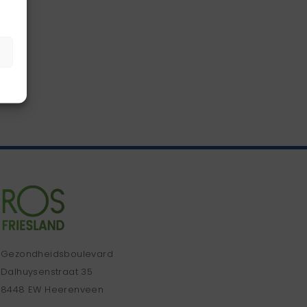
Gezondheidsboulevard
Dalhuysenstraat 35
8448 EW Heerenveen