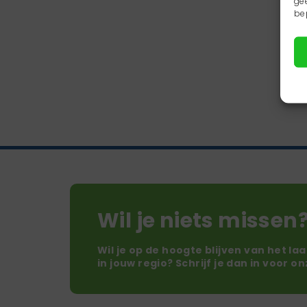
ge
be
Wil je niets missen
Wil je op de hoogte blijven van het la
in jouw regio? Schrijf je dan in voor o