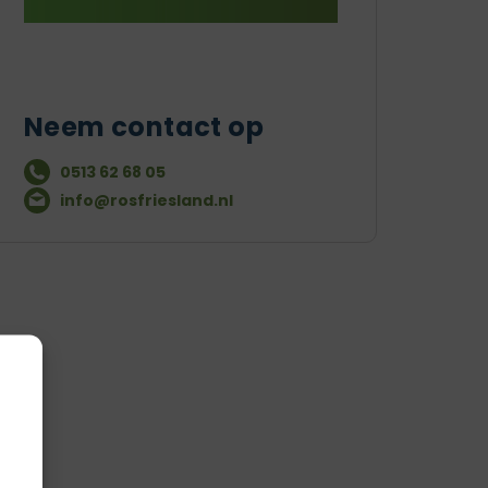
Neem contact op
0513 62 68 05
info@rosfriesland.nl
g