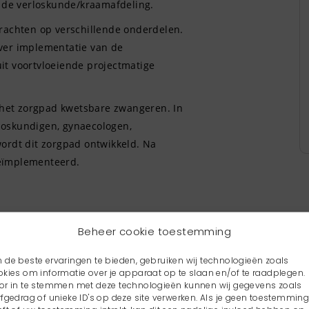
de verloskunde/kraamafdeling.
Drachten op verschillende onderdelen.
ver implementatie van de
it voortvloeiende projectmatige
ij het zorgpad kwetsbare zwangeren.
In
loskundigen, gynaecologen,
wordt dit zorgpad ontwikkeld. Na
geïmplementeerd.
Beheer cookie toestemming
 de beste ervaringen te bieden, gebruiken wij technologieën zoals
okies om informatie over je apparaat op te slaan en/of te raadplegen.
or in te stemmen met deze technologieën kunnen wij gegevens zoals
rfgedrag of unieke ID's op deze site verwerken. Als je geen toestemmin