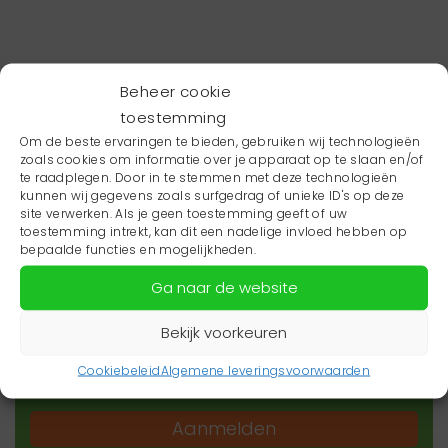
Beheer cookie
toestemming
Om de beste ervaringen te bieden, gebruiken wij technologieën
zoals cookies om informatie over je apparaat op te slaan en/of
te raadplegen. Door in te stemmen met deze technologieën
kunnen wij gegevens zoals surfgedrag of unieke ID's op deze
site verwerken. Als je geen toestemming geeft of uw
toestemming intrekt, kan dit een nadelige invloed hebben op
Wil je niets missen?
bepaalde functies en mogelijkheden.
Ga naar de website
Wil je op de hoogte blijven van het laatste
zorgnieuws in jouw regio? Schrijf je dan in voor
Bekijk voorkeuren
onze nieuwsbrief.
Cookiebeleid
Algemene leveringsvoorwaarden
Aanmelden