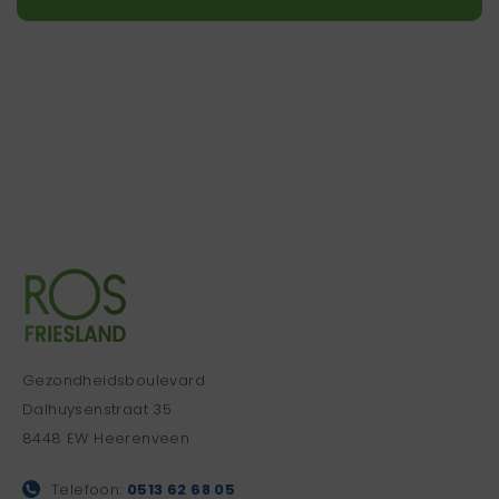
Gezondheidsboulevard
Dalhuysenstraat 35
8448 EW Heerenveen
Telefoon:
0513 62 68 05