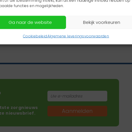
eft of uw toestemming intrekt, kan dit een nadelige invloed hebben op
paalde functies en mogelijkheden.
Ga naar de website
Bekijk voorkeuren
Cookiebeleid
Algemene leveringsvoorwaarden
?
atste zorgnieuws
Aanmelden
nze nieuwsbrief.