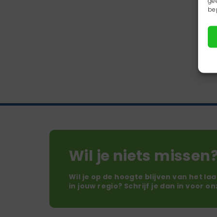
ge
be
Wil je niets missen
Wil je op de hoogte blijven van het la
in jouw regio? Schrijf je dan in voor o