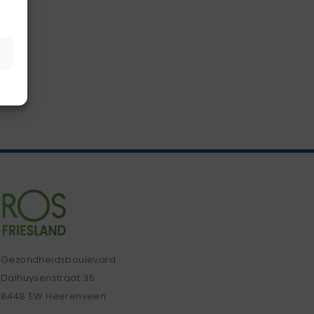
Gezondheidsboulevard
Dalhuysenstraat 35
8448 EW Heerenveen