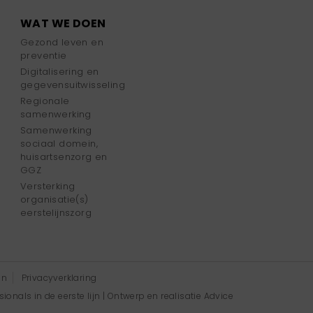
WAT WE DOEN
Gezond leven en
preventie
Digitalisering en
gegevensuitwisseling
Regionale
samenwerking
Samenwerking
sociaal domein,
huisartsenzorg en
GGZ
Versterking
organisatie(s)
eerstelijnszorg
en
Privacyverklaring
onals in de eerste lijn | Ontwerp en realisatie
Advice