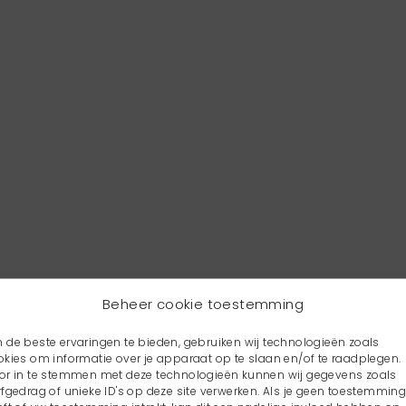
Beheer cookie toestemming
 de beste ervaringen te bieden, gebruiken wij technologieën zoals
okies om informatie over je apparaat op te slaan en/of te raadplegen.
or in te stemmen met deze technologieën kunnen wij gegevens zoals
rfgedrag of unieke ID's op deze site verwerken. Als je geen toestemmin