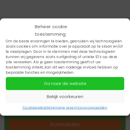
Beheer cookie
toestemming
Om de beste ervaringen te bieden, gebruiken wij technologieën
zoals cookies om informatie over je apparaat op te slaan en/of
te raadplegen. Door in te stemmen met deze technologieën
kunnen wij gegevens zoals surfgedrag of unieke ID's op deze
site verwerken. Als je geen toestemming geeft of uw
toestemming intrekt, kan dit een nadelige invloed hebben op
Wil je niets missen?
bepaalde functies en mogelijkheden.
Ga naar de website
Wil je op de hoogte blijven van het laatste
zorgnieuws in jouw regio? Schrijf je dan in voor
Bekijk voorkeuren
onze nieuwsbrief.
Cookiebeleid
Algemene leveringsvoorwaarden
Aanmelden