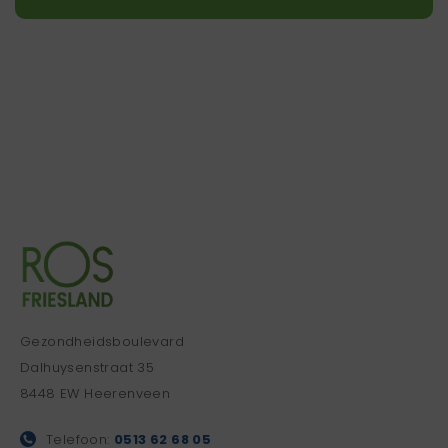
Gezondheidsboulevard
Dalhuysenstraat 35
8448 EW Heerenveen
Telefoon:
0513 62 68 05