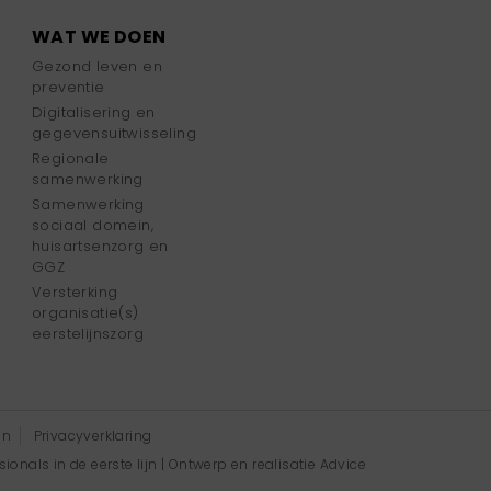
WAT WE DOEN
Gezond leven en
preventie
Digitalisering en
gegevensuitwisseling
Regionale
samenwerking
Samenwerking
sociaal domein,
huisartsenzorg en
GGZ
Versterking
organisatie(s)
eerstelijnszorg
en
Privacyverklaring
onals in de eerste lijn | Ontwerp en realisatie
Advice