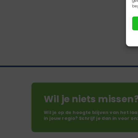
ge
be
Wil je niets missen
Wil je op de hoogte blijven van het la
in jouw regio? Schrijf je dan in voor o