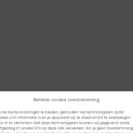
Beheer cookie toestemming
 de beste ervaringen te bieden, gebruiken wij technologieën zoals
okies om informatie over je apparaat op te slaan en/of te raadplegen.
or in te stemmen met deze technologieën kunnen wij gegevens zoals
rfgedrag of unieke ID's op deze site verwerken. Als je geen toestemmin