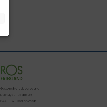
Gezondheidsboulevard
Dalhuysenstraat 35
8448 EW Heerenveen