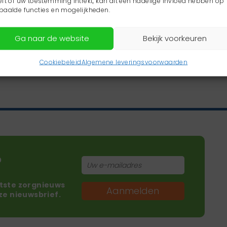
eft of uw toestemming intrekt, kan dit een nadelige invloed hebben op
paalde functies en mogelijkheden.
Ga naar de website
Bekijk voorkeuren
Cookiebeleid
Algemene leveringsvoorwaarden
?
atste zorgnieuws
Aanmelden
nze nieuwsbrief.