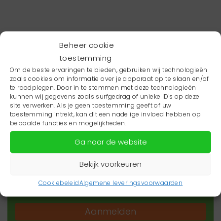
Beheer cookie
toestemming
Om de beste ervaringen te bieden, gebruiken wij technologieën
zoals cookies om informatie over je apparaat op te slaan en/of
te raadplegen. Door in te stemmen met deze technologieën
kunnen wij gegevens zoals surfgedrag of unieke ID's op deze
site verwerken. Als je geen toestemming geeft of uw
toestemming intrekt, kan dit een nadelige invloed hebben op
Wil je niets missen?
bepaalde functies en mogelijkheden.
Ga naar de website
Wil je op de hoogte blijven van het laatste
zorgnieuws in jouw regio? Schrijf je dan in voor
Bekijk voorkeuren
onze nieuwsbrief.
Cookiebeleid
Algemene leveringsvoorwaarden
Aanmelden