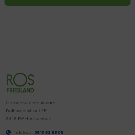
Gezondheidsboulevard
Dalhuysenstraat 35
8448 EW Heerenveen
Telefoon:
0513 62 68 05