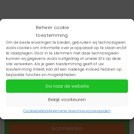
Beheer cookie
toestemming
Om de beste ervaringen te bieden, gebruiken wij technologieën
zoals cookies om informatie over je apparaat op te slaan en/of
te raadplegen. Door in te stemmen met deze technologieën
kunnen wij gegevens zoals surfgedrag of unieke ID's op deze
site verwerken. Als je geen toestemming geeft of uw
toestemming intrekt, kan dit een nadelige invloed hebben op
Wil je niets missen?
bepaalde functies en mogelijkheden.
Ga naar de website
Wil je op de hoogte blijven van het laatste
zorgnieuws in jouw regio? Schrijf je dan in voor
Bekijk voorkeuren
onze nieuwsbrief.
Cookiebeleid
Algemene leveringsvoorwaarden
Aanmelden