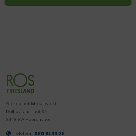
Gezondheidsboulevard
Dalhuysenstraat 35
8448 EW Heerenveen
Telefoon:
0513 62 68 05