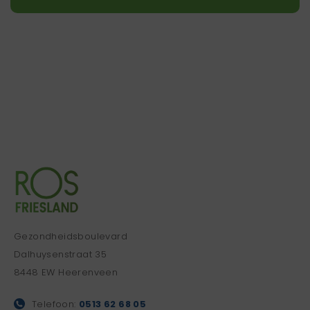
Gezondheidsboulevard
Dalhuysenstraat 35
8448 EW Heerenveen
Telefoon:
0513 62 68 05