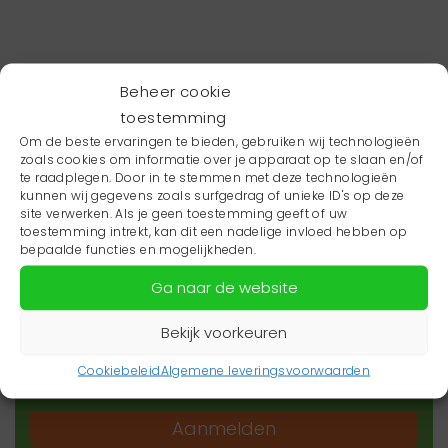
Beheer cookie
toestemming
Om de beste ervaringen te bieden, gebruiken wij technologieën
zoals cookies om informatie over je apparaat op te slaan en/of
te raadplegen. Door in te stemmen met deze technologieën
kunnen wij gegevens zoals surfgedrag of unieke ID's op deze
site verwerken. Als je geen toestemming geeft of uw
toestemming intrekt, kan dit een nadelige invloed hebben op
Wil je niets missen?
bepaalde functies en mogelijkheden.
Ga naar de website
Wil je op de hoogte blijven van het laatste
zorgnieuws in jouw regio? Schrijf je dan in voor
Bekijk voorkeuren
onze nieuwsbrief.
Cookiebeleid
Algemene leveringsvoorwaarden
Aanmelden