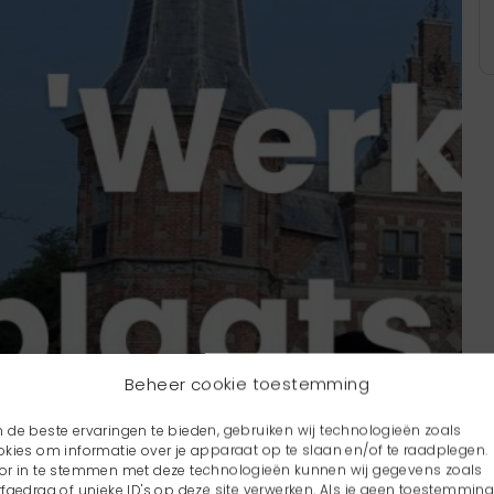
Beheer cookie toestemming
 de beste ervaringen te bieden, gebruiken wij technologieën zoals
okies om informatie over je apparaat op te slaan en/of te raadplegen.
or in te stemmen met deze technologieën kunnen wij gegevens zoals
rfgedrag of unieke ID's op deze site verwerken. Als je geen toestemmin