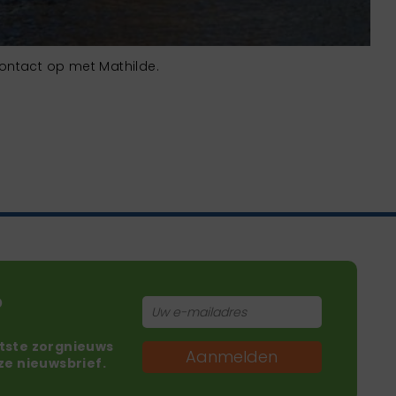
ontact op met Mathilde.
?
atste zorgnieuws
Aanmelden
nze nieuwsbrief.