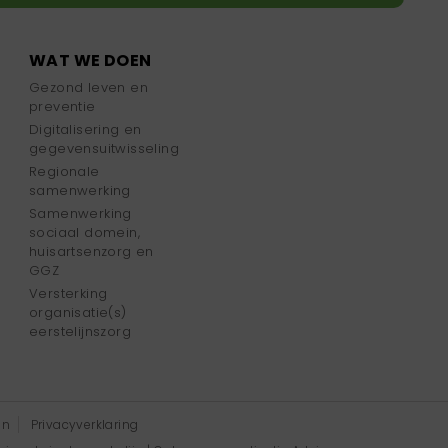
WAT WE DOEN
Gezond leven en
preventie
Digitalisering en
gegevensuitwisseling
Regionale
samenwerking
Samenwerking
sociaal domein,
huisartsenzorg en
GGZ
Versterking
organisatie(s)
eerstelijnszorg
en
Privacyverklaring