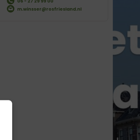
06 - 27 29 99 00
m.winsser@rosfriesland.nl
g