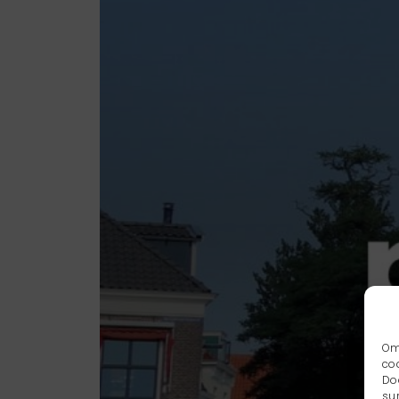
Om
co
Do
su