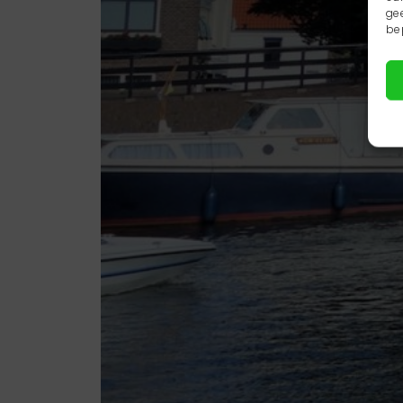
ge
be