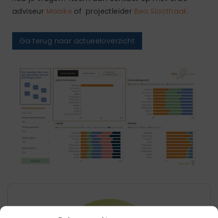
adviseur
Maaike
of projectleider
Bea Sloothaak
.
Ga terug naar actueeloverzicht