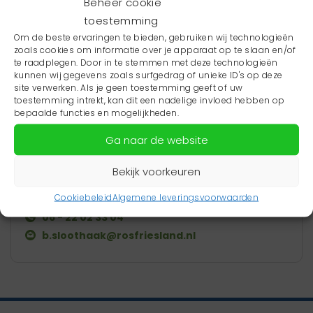
Beheer cookie
toestemming
Om de beste ervaringen te bieden, gebruiken wij technologieën
zoals cookies om informatie over je apparaat op te slaan en/of
te raadplegen. Door in te stemmen met deze technologieën
kunnen wij gegevens zoals surfgedrag of unieke ID's op deze
site verwerken. Als je geen toestemming geeft of uw
toestemming intrekt, kan dit een nadelige invloed hebben op
bepaalde functies en mogelijkheden.
Ga naar de website
Bea Sloothaak
Maa
Adviseur
Advi
Bekijk voorkeuren
Neem contact op
Ne
Cookiebeleid
Algemene leveringsvoorwaarden
06 - 22 02 33 04
0
b.sloothaak@rosfriesland.nl
m