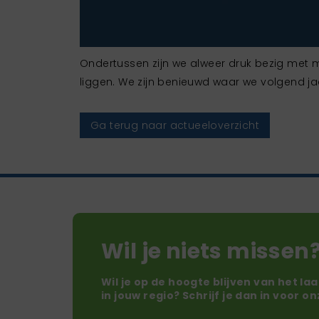
Ondertussen zijn we alweer druk bezig met 
liggen. We zijn benieuwd waar we volgend jaa
Ga terug naar actueeloverzicht
Wil je niets missen
Wil je op de hoogte blijven van het la
in jouw regio? Schrijf je dan in voor o