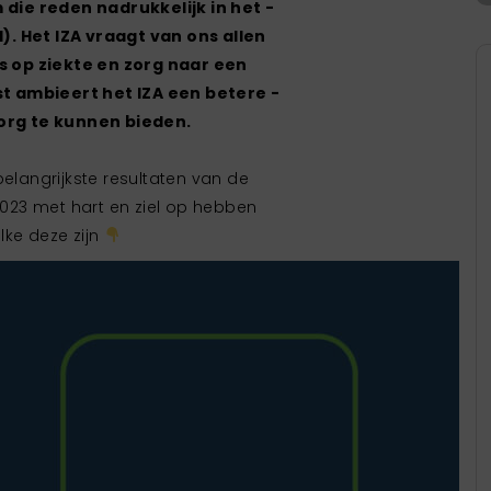
die reden nadrukkelijk in het ­
). Het IZA vraagt van ons allen
 op ziekte en zorg naar een
t ambieert het IZA een ­betere ­
org te kunnen bieden.
belangrijkste resultaten van de
023 met hart en ziel op hebben
elke deze zijn