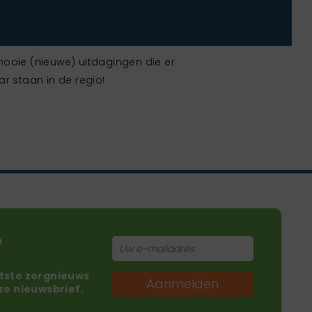
mooie (nieuwe) uitdagingen die er
r staan in de regio!
?
atste zorgnieuws
Aanmelden
nze nieuwsbrief.