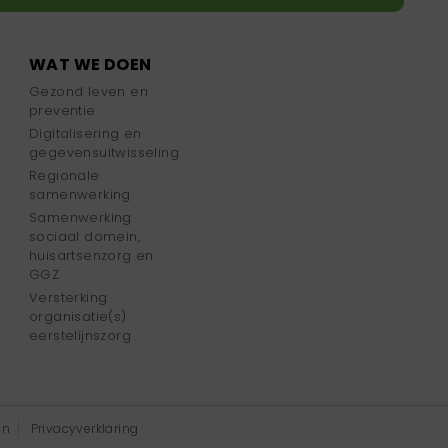
WAT WE DOEN
Gezond leven en
preventie
Digitalisering en
gegevensuitwisseling
Regionale
samenwerking
Samenwerking
sociaal domein,
huisartsenzorg en
GGZ
Versterking
organisatie(s)
eerstelijnszorg
en
Privacyverklaring