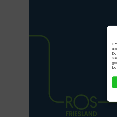
Om
co
Do
su
ge
be