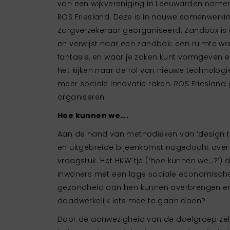
van een wijkvereniging in Leeuwarden name
ROS Friesland. Deze is in nauwe samenwerki
Zorgverzekeraar georganiseerd. Zandbox is
en verwijst naar een zandbak: een ruimte wa
fantasie, en waar je zaken kunt vormgeven 
het kijken naar de rol van nieuwe technolo
meer sociale innovatie raken. ROS Friesland 
organiseren.
Hoe kunnen we….
Aan de hand van methodieken van ‘design th
en uitgebreide bijeenkomst nagedacht over
vraagstuk. Het HKW´tje (‘hoe kunnen we…?’) 
inwoners met een lage sociale economische
gezondheid aan hen kunnen overbrengen en 
daadwerkelijk iets mee te gaan doen?
Door de aanwezigheid van de doelgroep zelf