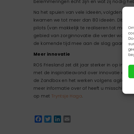
belemmeringen écht zijn en wat zij nodig heb
Na het spuien van vele ideeën, volgden openh
kwamen we tot meer dan 80 ideeën. Dit leidde
pilots (van makkelijk te realiseren tot meer
Om
co
gebied van zorginnovatie die verder worden
Do
de komende tijd mee aan de slag gaan.
su
ge
Meer innovatie
be
ROS Friesland zet dit jaar sterker in op innovat
met de inspiratieavond over innovatie en he
de Zandbox en het werken volgens agile- en 
meer informatie over of heeft u misschien z
op met
Tryntsje Haga
.
Facebook
Twitter
LinkedIn
Email