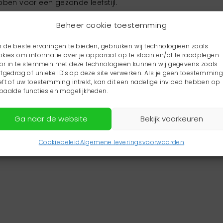
ben voor een gezonde leefstijl.
artige dialogen. Met z’n allen
Beheer cookie toestemming
 uiteindelijk tot drie concrete
 complexe oplossingen) op het
 de beste ervaringen te bieden, gebruiken wij technologieën zoals
okies om informatie over je apparaat op te slaan en/of te raadplegen.
 uitgewerkt en waar de deelnemers
or in te stemmen met deze technologieën kunnen wij gegevens zoals
rfgedrag of unieke ID's op deze site verwerken. Als je geen toestemmin
eft of uw toestemming intrekt, kan dit een nadelige invloed hebben op
paalde functies en mogelijkheden.
ie. Dit startte o.a. op 30 januari
Ga naar de website
Bekijk voorkeuren
eft een vervolg in het opzetten van
scrum methodieken. Wilt u hier
Cookiebeleid
Algemene leveringsvoorwaarden
elf een HKW’tje? Neem dan contact