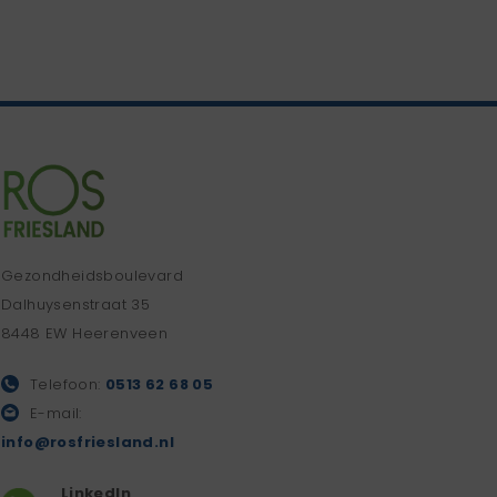
Gezondheidsboulevard
Dalhuysenstraat 35
8448 EW Heerenveen
Telefoon:
0513 62 68 05
E-mail:
info@rosfriesland.nl
LinkedIn