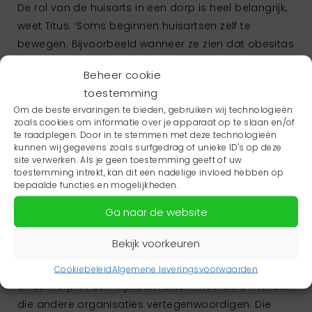
De rol van de huisarts in een dorp is heel belangrijk,
weet Titus. ‘Soms beginnen huisartsen zelf te
bewegen. Bijvoorbeeld wanneer ze zien dat obesitas
een probleem is in een bepaald dorp en mensen
Beheer cookie
niet gemotiveerd zijn om daar iets aan te doen. De
toestemming
huisarts komt dan bij ons en vraagt; hoe kunnen we
Om de beste ervaringen te bieden, gebruiken wij technologieën
dat regelen?’ Doarpswurk wil dan meewerken aan
zoals cookies om informatie over je apparaat op te slaan en/of
leuke initiatieven die mensen aan het bewegen
te raadplegen. Door in te stemmen met deze technologieën
kunnen wij gegevens zoals surfgedrag of unieke ID's op deze
krijgen, bijvoorbeeld een fietstocht. ‘Dan benader je
site verwerken. Als je geen toestemming geeft of uw
het op een leuke manier, zonder dat mensen
toestemming intrekt, kan dit een nadelige invloed hebben op
bepaalde functies en mogelijkheden.
beoordeeld worden.’
Ga naar de website
Meer samenwerking is gewenst, schotten
moeten verdwijnen
Bekijk voorkeuren
Doarpswurk werkt nóg niet samen met wijkteams.
‘Ook wij zijn als organisatie nog zoekende op dat
Cookiebeleid
Algemene leveringsvoorwaarden
onderwerp. In een wijkteam zitten meerdere mensen
die andere organisaties vertegenwoordigen. Die