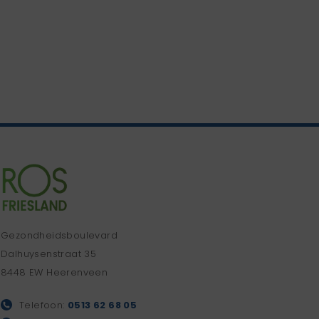
Gezondheidsboulevard
Dalhuysenstraat 35
8448 EW Heerenveen
Telefoon:
0513 62 68 05