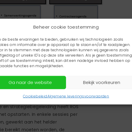
Beheer cookie toestemming
 de beste ervaringen te bieden, gebruiken wij technologieën zoals
okies om informatie over je apparaat op te slaan en/of te raadplegen.
or in te stemmen met deze technologieën kunnen wij gegevens zoals
rfgedrag of unieke ID's op deze site verwerken. Als je geen toestemmin
eft of uw toestemming intrekt, kan dit een nadelige invloed hebben op
paalde functies en mogelijkheden.
Ga naar de website
Bekijk voorkeuren
Cookiebeleid
Algemene leveringsvoorwaarden
nnis- en expertisecentrum’ zijn
e en strategiebegeleiding heeft ROS
et opstarten. In enkele sessies per
, gewerkt aan het helder
die bereikt moeten worden, de