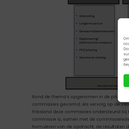
Om
co
Do
su
ge
be
Rond de thema’s opgenomen in de pilaar ‘Ke
commissies gevormd. Als vervolg op de visi
Friesland deze commissies ondersteund bij h
commissie is, samen met de commissieleden
formuleren van de opdracht, de resultaten 