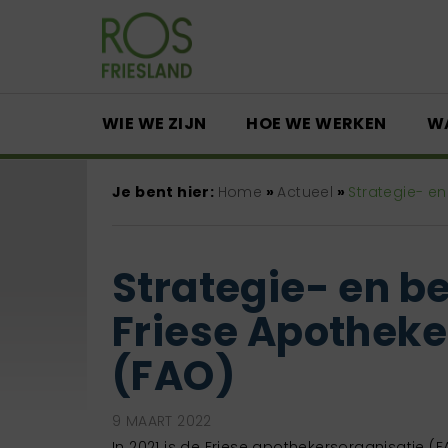
WIE WE ZIJN
HOE WE WERKEN
W
Je bent hier:
Home
»
Actueel
»
Strategie- en
Strategie- en b
Friese Apotheke
(FAO)
9 MAART 2022
In 2021 is de Friese apothekersorganisatie (