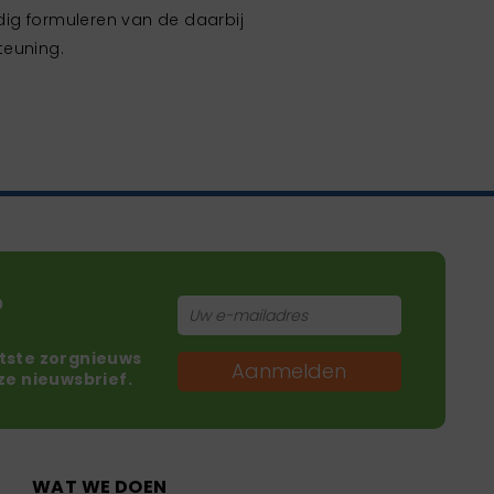
ig formuleren van de daarbij
teuning.
?
atste zorgnieuws
Aanmelden
nze nieuwsbrief.
WAT WE DOEN