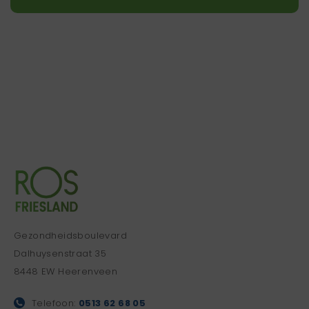
Gezondheidsboulevard
Dalhuysenstraat 35
8448 EW Heerenveen
Telefoon:
0513 62 68 05