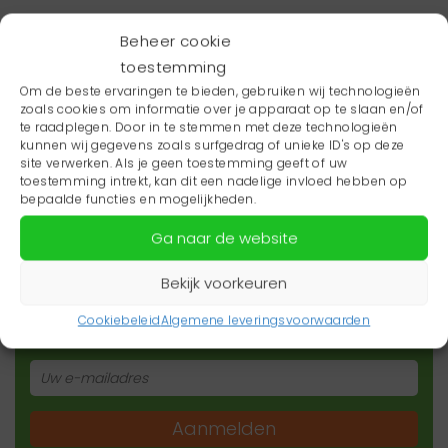
Beheer cookie
toestemming
Om de beste ervaringen te bieden, gebruiken wij technologieën
zoals cookies om informatie over je apparaat op te slaan en/of
te raadplegen. Door in te stemmen met deze technologieën
kunnen wij gegevens zoals surfgedrag of unieke ID's op deze
site verwerken. Als je geen toestemming geeft of uw
toestemming intrekt, kan dit een nadelige invloed hebben op
bepaalde functies en mogelijkheden.
Ga naar de website
Wil je niets missen?
Bekijk voorkeuren
Wil je op de hoogte blijven van het laatste
zorgnieuws in jouw regio? Schrijf je dan in voor
Cookiebeleid
Algemene leveringsvoorwaarden
onze nieuwsbrief.
Aanmelden