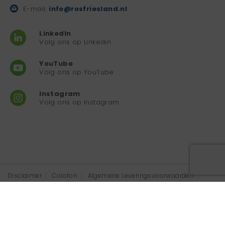
E-mail:
info@rosfriesland.nl
LinkedIn
Volg ons op Linkedin
YouTube
Volg ons op YouTube
Instagram
Volg ons op Instagram
Disclaimer
Colofon
Algemene Leveringsvoorwaarden
Privacyverklaring
Copyright 2026 ROS Friesland - Wij ondersteunen professionals
in de eerste lijn | Ontwerp en realisatie
Advice