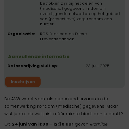
betrokken zijn bij het delen van
(medische) gegevens in domein
overstijgende netwerken op het gebied
van (preventieve) zorg rondom een
burger.
Organisatie:
ROS Friesland en Friese
Preventieaanpak
Aanvullende informatie
De inschrijving sluit op:
23 juni 2025
Inschrijven
De AVG wordt vaak als beperkend ervaren in de
samenwerking rondom (medische) gegevens. Maar
wist je dat de wet juist méér ruimte biedt dan je denkt?
Op
24 juni van 11:00 – 12:30 uur
geven
Mathilde